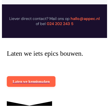
Liever direct contact? Mail ons op
hallo@appec.nl
of bel
024 202 243 5
Laten we iets epics bouwen.
Of het nu een app is, een web platform of iets waar
nog geen naam voor bestaat.
Laten we kennismaken