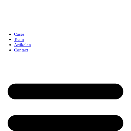
Ga
naar
de
inhoud
Cases
Team
Artikelen
Contact